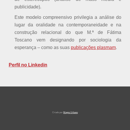
publicidade).
Este modelo compreensivo privilegia a análise do
lugar da oralidade na contemporaneidade e na
construção relacional do que M.ª de Fátima
Toscano vem designando por sociologia da
esperança – como as suas
publicações plasmam
.
Perfil no Linkedin
S
Criado por
Magno Urbano
e