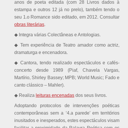
anos de poeta editada (com 28 Livros dados à
estampa e outros 12 já no prelo), também tendo o
seu 1.o Romance sido editado, em 2012. Consultar
obras literárias
.
◆ Integra várias Colectâneas e Antologias.
◆ Tem experiência de Teatro amador como actriz,
dramaturga e encenadora.
◆ Cantora, tendo realizado espectáculos e cafés-
concerto desde 1989 (Piaf, Chavela Vargas,
Martírio, Shirley Bassey; MPB; World Music; Fado e
canto clássico – Mahler).
◆ Realiza
leituras encenadas
dos seus livros.
Adoptando protocolos de intervenções poéticas
contemporâneas sem a ‘4.a parede’ em territórios
inusitados e inesperados, estes espectáculos visam
facilitar a proximidade da Palavra Poética com os