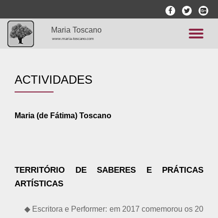
fa-
fa-
fa-
facebook
twitter
google
Skip
Maria Toscano
plus-
to
TO
www.maria-toscano.com
square
content
NA
ACTIVIDADES
Maria (de Fátima) Toscano
TERRITÓRIO DE SABERES E PRÁTICAS
ARTÍSTICAS
◆ Escritora e Performer: em 2017 comemorou os 20