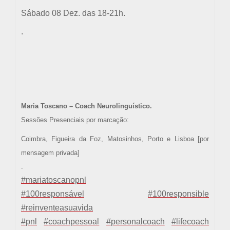
Sábado 08 Dez. das 18-21h.
.
Maria Toscano – Coach Neurolinguístico.
Sessões Presenciais por marcação:
Coimbra, Figueira da Foz, Matosinhos, Porto e Lisboa [por
mensagem privada]
.
#
mariatoscanopnl
#
100responsável
#
100responsible
#
reinventeasuavida
#
pnl
#
coachpessoal
#
personalcoach
#
lifecoach