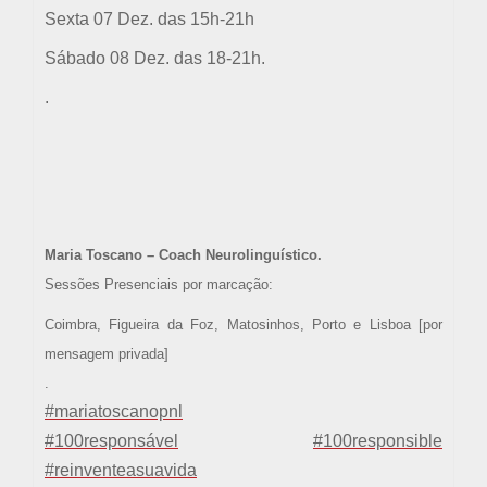
Sexta 07 Dez. das 15h-21h
Sábado 08 Dez. das 18-21h.
.
Maria Toscano – Coach Neurolinguístico.
Sessões Presenciais por marcação:
Coimbra, Figueira da Foz, Matosinhos, Porto e Lisboa [por
mensagem privada]
.
#
mariatoscanopnl
#
100responsável
#
100responsible
#
reinventeasuavida