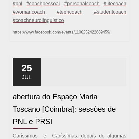
#
pnl
#
coachpessoal
#
personalcoach
#
lifecoach
#
womancoach
#
teencoach
#
studentcoach
#
coachneurolinguístico
https://www.facebook.com/events/1106252422889459/
25
JUL
abertura do Espaço Maria
Toscano [Coimbra]: sessões de
PNL e PRSI
Caríssimos e Caríssimas: depois de algumas